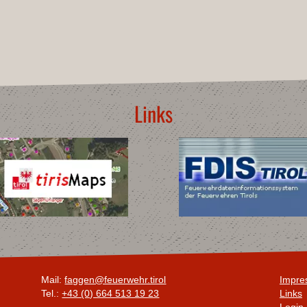
Links
Mail:
faggen@feuerwehr.tirol
Impre
Tel.:
+43 (0) 664 513 19 23
Links