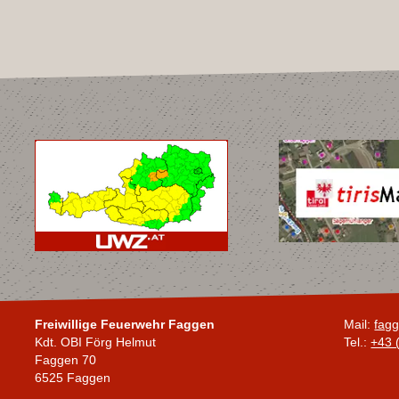
Freiwillige Feuerwehr Faggen
Mail:
fagg
Kdt. OBI Förg Helmut
Tel.:
+43 
Faggen 70
6525 Faggen