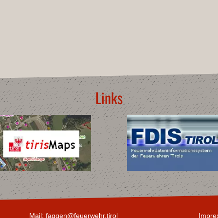
Links
Mail:
faggen@feuerwehr.tirol
Impre