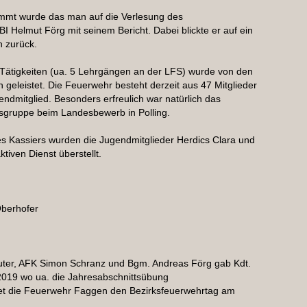
mmt wurde das man auf die Verlesung des
BI Helmut Förg mit seinem Bericht. Dabei blickte er auf ein
en zurück.
 Tätigkeiten (ua. 5 Lehrgängen an der LFS) wurde von den
leistet. Die Feuerwehr besteht derzeit aus 47 Mitglieder
endmitglied. Besonders erfreulich war natürlich das
bsgruppe beim Landesbewerb in Polling.
s Kassiers wurden die Jugendmitglieder Herdics Clara und
tiven Dienst überstellt.
Oberhofer
ter, AFK Simon Schranz und Bgm. Andreas Förg gab Kdt.
2019 wo ua. die Jahresabschnittsübung
ltet die Feuerwehr Faggen den Bezirksfeuerwehrtag am