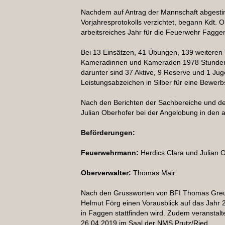
Nachdem auf Antrag der Mannschaft abgesti
Vorjahresprotokolls verzichtet, begann Kdt. O
arbeitsreiches Jahr für die Feuerwehr Fagg
Bei 13 Einsätzen, 41 Übungen, 139 weiteren
Kameradinnen und Kameraden 1978 Stunden ge
darunter sind 37 Aktive, 9 Reserve und 1 Jug
Leistungsabzeichen in Silber für eine Bewer
Nach den Berichten der Sachbereiche und de
Julian Oberhofer bei der Angelobung in den ak
Beförderungen:
Feuerwehrmann:
Herdics Clara und Julian 
Oberverwalter:
Thomas Mair
Nach den Grussworten von BFI Thomas Greu
Helmut Förg einen Vorausblick auf das Jahr 
in Faggen stattfinden wird. Zudem veransta
26.04.2019 im Saal der NMS Prutz/Ried.