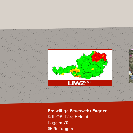
Freiwillige Feuerwehr Faggen
Kdt. OBI Förg Helmut
Faggen 70
6525 Faggen