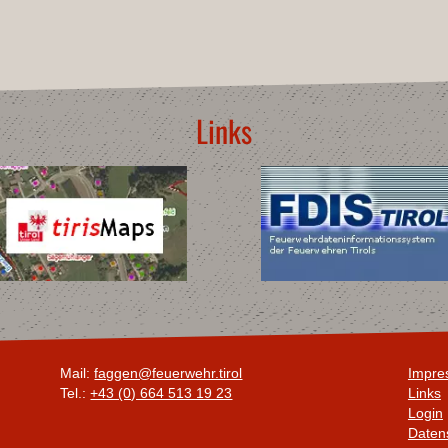
Links
Mail:
faggen@feuerwehr.tirol
Impre
Tel.:
+43 (0) 664 513 19 23
Links
Login
Daten