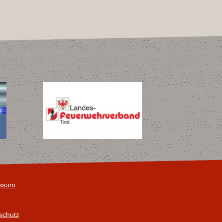
ssum
schutz